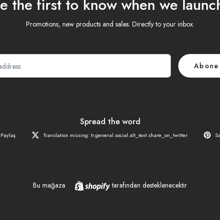
e the first to know when we launc
Promotions, new products and sales. Directly to your inbox.
E-
Abone
posta
Spread the word
Paylaş
Translation missing: tr.general.social.alt_text.share_on_twitter
Sa
Shopify
Bu mağaza
tarafından desteklenecektir