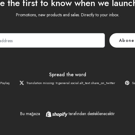
e the first to know when we launc
Promotions, new products and sales. Directly to your inbox.
E-
Abone
posta
Spread the word
Paylaş
Translation missing: tr.general.social.alt_text.share_on_twitter
Sa
Shopify
Bu mağaza
tarafından desteklenecektir